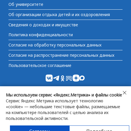
Об университете
Об организации отдыха детей и их оздоровления
Сведения о доходах и имуществе
Политика конфиденциальности
Согласие на обработку персональных данных
Согласие на распространение персональных данных
Пользовательское соглашение
Министерство науки и высшего образования
Не
Мы используем сервис «Яндекс.Метрика» и файлы cookie
Российской Федерации
согл
Сервис Яндекс Метрика использует технологию
«cookie» — небольшие текстовые файлы, размещаемые
на компьютере пользователей с целью анализа их
Федеральная служба по надзору в сфере образования
пользовательской активности.
и науки
2013-2026 Официальный сайт Ивановского