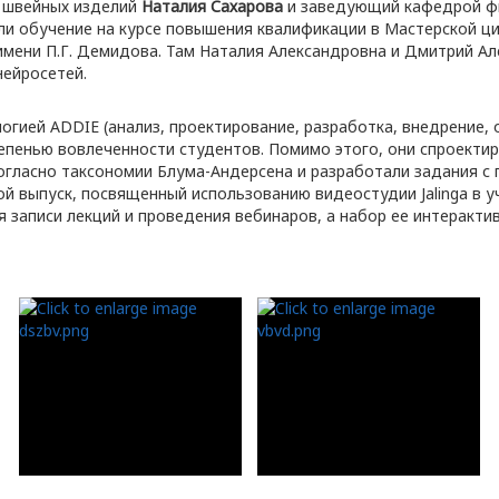
я швейных изделий
Наталия Сахарова
и заведующий кафедрой ф
и обучение на курсе повышения квалификации в Мастерской ц
имени П.Г. Демидова. Там Наталия Александровна и Дмитрий А
нейросетей.
гией ADDIE (анализ, проектирование, разработка, внедрение,
пенью вовлеченности студентов. Помимо этого, они спроектир
огласно таксономии Блума-Андерсена и разработали задания с 
й выпуск, посвященный использованию видеостудии Jalinga в у
я записи лекций и проведения вебинаров, а набор ее интеракт