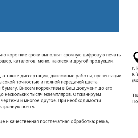
но короткие сроки выполнят срочную цифровую печать
рошюр, каталогов, меню, наклеек и другой продукции.
г.
к.
 а также диссертации, дипломные работы, презентации.
(в
высокой точностью и полной передачей цвета.
бумагу. Внесем коррективы в Ваш документ до его
до нескольких тысяч экземпляров. Отсканируем
Те
 чертежи и многое другое. При необходимости
По
ктронную почту.
е и качественная постпечатная обработка: резка,